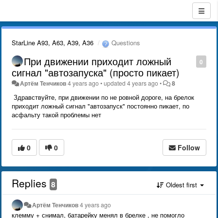
StarLine A93, A63, A39, A36
Questions
При движении приходит ложный
0
сигнал "автозапуска" (просто пикает)
Артём Тенчиков
4 years ago
•
updated
4 years ago
•
8
Здравствуйте, при движении по не ровной дороге, на брелок
приходит ложный сигнал "автозапуск" постоянно пикает, по
асфальту такой проблемы нет
0
0
Follow
Replies
8
Oldest first
Артём Тенчиков
4 years ago
клемму + снимал, батарейку менял в брелке , не помогло