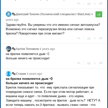
|
Дмитрий Тонoян (Технический специалист StarLine)
4
+1
years ago
Здравствуйте. Вы уверены что это именно сигнал автозапуска?
Возможно это сигнал перезагрузки блока или сигнал поиска
брелка? Поворотники при этом мигают?
|
Артём Тенчиков
4 years ago
на брелке появляется дым 💨
больше ничего не происходит
|
Старик
4 years ago
на брелке появляется дым 💨
больше ничего не происходит
Брелок показывает то. что ему прислала сигнализации при
очередном сеансе связи. Если при этом мотор работает, а
машина еще и едет - то появление дыма - это норма.
Заведите машину , посмотрите на брелок - дым есть? НЕТУ? А
если теперь нажать кн.3 брелока - вызвать сеанс связи - что