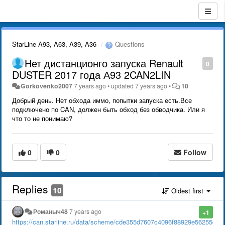
StarLine A93, A63, A39, A36
Questions
Нет дистанционго запуска Renault
0
DUSTER 2017 года А93 2CAN2LIN
Gorkovenko2007
7 years ago
•
updated
7 years ago
•
10
Добрый день. Нет обхода иммо, попытки запуска есть.Все
подключено по CAN, должен быть обход без обводчика. Или я
что то не понимаю?
0
0
Follow
Replies
10
Oldest first
Романыч48
7 years ago
+1
https://can.starline.ru/data/scheme/cde355d7607c4096f88929e56255c54