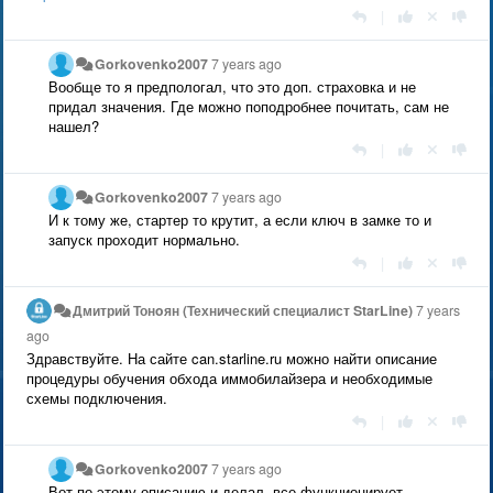
|
Gorkovenko2007
7 years ago
Вообще то я предпологал, что это доп. страховка и не
придал значения. Где можно поподробнее почитать, сам не
нашел?
|
Gorkovenko2007
7 years ago
И к тому же, стартер то крутит, а если ключ в замке то и
запуск проходит нормально.
|
Дмитрий Тонoян (Технический специалист StarLine)
7 years
ago
Здравствуйте. На сайте can.starline.ru можно найти описание
процедуры обучения обхода иммобилайзера и необходимые
схемы подключения.
|
Gorkovenko2007
7 years ago
Вот по этому описанию и делал, все функционирует