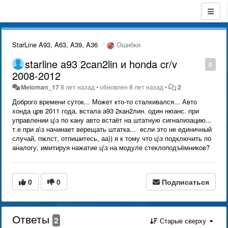
StarLine A93, A63, A39, A36
Ошибки
starline a93 2can2lin и honda cr/v
0
2008-2012
Meloman_17
8 лет назад
•
обновлен
8 лет назад
•
2
Доброго времени суток... Может кто-то сталкивался... Авто
хонда црв 2011 года, встала а93 2кан2лин. один нюанс. при
управлении ц\з по кану авто встаёт на штатную сигнализацию...
т.е при а\з начинает верещать штатка... если это не единичный
случай, пжлст, отпишитесь, аа)) я к тому что ц\з подключить по
аналогу, имитируя нажатие ц\з на модуле стеклоподъёмников?
0
0
Подписаться
Ответы
2
Старые сверху