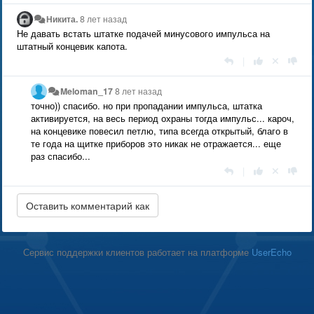
Никита.
8 лет назад
Не давать встать штатке подачей минусового импульса на
штатный концевик капота.
|
Meloman_17
8 лет назад
точно)) спасибо. но при пропадании импульса, штатка
активируется, на весь период охраны тогда импульс... кароч,
на концевике повесил петлю, типа всегда открытый, благо в
те года на щитке приборов это никак не отражается... еще
раз спасибо...
|
Сервис поддержки клиентов работает на платформе
UserEcho