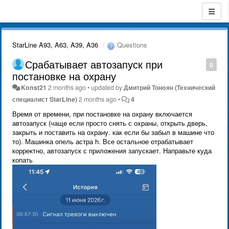
StarLine A93, A63, A39, A36
Questions
Срабатывает автозапуск при
0
постановке на охрану
Konst21
2 months ago
•
updated by
Дмитрий Тонoян (Технический
специалист StarLine)
2 months ago
•
4
Время от времени, при постановке на охрану включается
автозапуск (чаще если просто снять с охраны, открыть дверь,
закрыть и поставить на охрану. как если бы забыл в машине что
то). Машинка опель астра h. Все остальное отрабатывает
корректно, автозапуск с приложения запускает. Направьте куда
копать