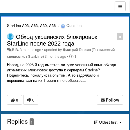
StarLine A93, A63, A39, A36
Questions
!Обход украинских блокировок
0
StarLine после 2022 года
В В.
3 months ago
•
updated by
Дмитрий Тонoян (Технический
специалист StarLine)
3 months ago
•
1
Народ, на 2026-й год имеется ли уже успешный опыт обхода
украинских блокировок доступа к серверам Starline?
Поделитесь, пожалуйста опытом. А то задолбало и
перешиваться на их Treeum я не собираюсь.
0
0
Follow
Replies
1
Oldest first