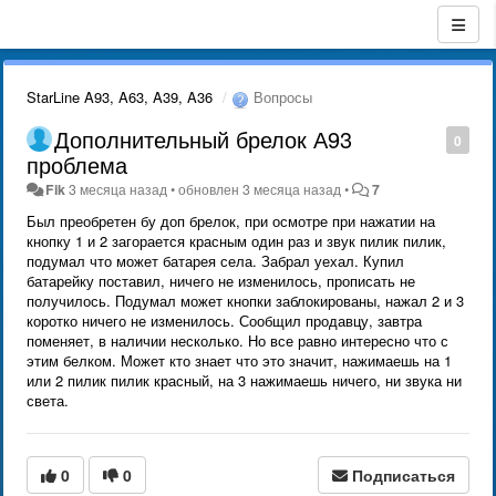
StarLine A93, A63, A39, A36
Вопросы
Дополнительный брелок А93
0
проблема
Fik
3 месяца назад
•
обновлен
3 месяца назад
•
7
Был преобретен бу доп брелок, при осмотре при нажатии на
кнопку 1 и 2 загорается красным один раз и звук пилик пилик,
подумал что может батарея села. Забрал уехал. Купил
батарейку поставил, ничего не изменилось, прописать не
получилось. Подумал может кнопки заблокированы, нажал 2 и 3
коротко ничего не изменилось. Сообщил продавцу, завтра
поменяет, в наличии несколько. Но все равно интересно что с
этим белком. Может кто знает что это значит, нажимаешь на 1
или 2 пилик пилик красный, на 3 нажимаешь ничего, ни звука ни
света.
0
0
Подписаться