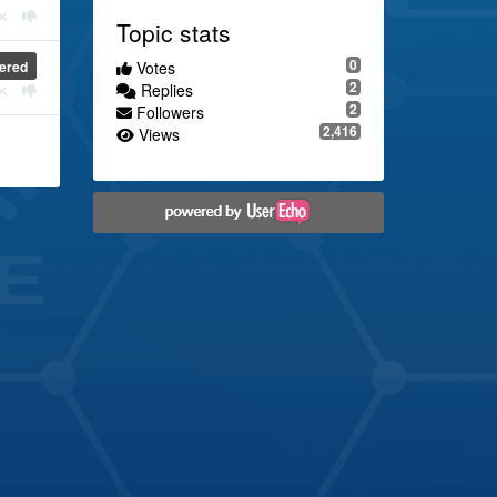
Topic stats
0
Votes
ered
2
Replies
2
Followers
2,416
Views