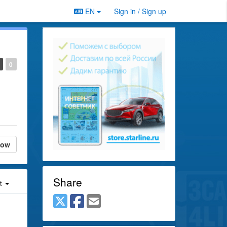
EN
Sign in / Sign up
0
low
Share
st