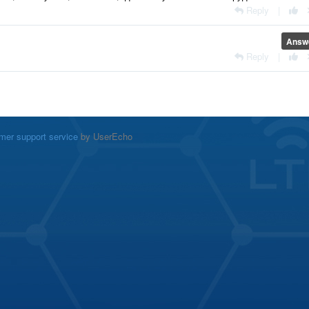
Reply
|
Answ
Reply
|
mer support service
by UserEcho