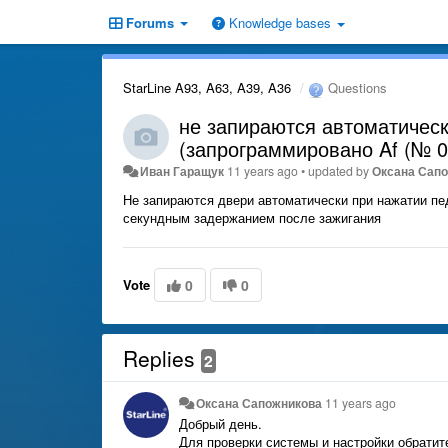
Forums
Knowledge bases
StarLine A93, A63, A39, A36
Questions
не запираются автоматичес
(запрограммировано Af (№ 01
Иван Гаращук
11 years ago
•
updated by
Оксана Сап
Не запираются двери автоматически при нажатии пе
секундным задержанием после зажигания
Vote
0
0
Replies
2
Оксана Сапожникова
11 years ago
Добрый день.
Для проверки системы и настройки обратит