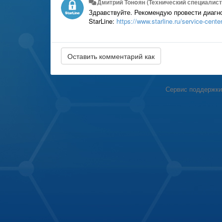
Дмитрий Тонoян (Технический специалист 
Здравствуйте. Рекомендую провести диагн
StarLine:
https://www.starline.ru/service-cente
Сервис поддержки