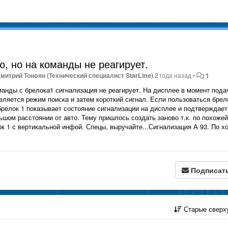
ю, но на команды не реагирует.
митрий Тонoян (Технический специалист StarLine)
2 года назад
•
1
манды с брелока1 сигнализация не реагирует. На дисплее в момент пода
вляется режим поиска и затем короткий сигнал. Если пользоваться бре
 брелок 1 показывает состояние сигнализации на дисплее и подтверждает
шом расстоянии от авто. Тему пришлось создать заново т.к. по похожей
к 1 с вертикальной инфой. Спецы, выручайте...Сигнализация А 93. По х
Подписат
Старые сверх