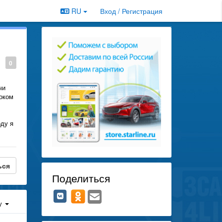
RU
Вход / Регистрация
0
чи
локом
оду я
ься
Поделиться
у