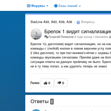
Форумы
Базы знаний
StarLine A93, A63, A39, A36
Вопросы
Брелок 1 видит сигнализаци
Георгий Папилов
2 года назад
•
обновлен
Д
Брелок 1(с дисплеем) видит сигнализацию, но на ко
команды с (любой) кнопки в левом верхнем углу поя
2 (без дисплея), то при постановке/снятии с охраны
команды звуковыми сигналами. Причём даже на боль
ситуации ответа на данную проблему не было. Брело
не в ту тему попал, а как удалить теперь не знаю(
Голос
0
0
Ответы
1