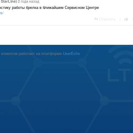
StarLine)
2 года назад
остику работы брелка в ближайшем Сервисном Центре
rs/
Ответить
|
 клиентов работает на платформе
UserEcho