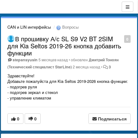
CAN и LIN интерфейсы
Вопросы
В прошивку А/с SL S9 V2 BT 2SIM
0
для Kia Seltos 2019-26 кнопка добавить
функции
stepansyusin
5 месяцев назад
•
обновлен
Дмитрий Тонoян
(Технический специалист StarLine)
2 месяца назад
•
3
Здравствуйте!
Добавьте пожалуйста для Kia Seltos 2019-2026 кнопка функции:
- подогрев руля
- подогрев зеркал и стекол
- управление климатом
0
0
Подписаться