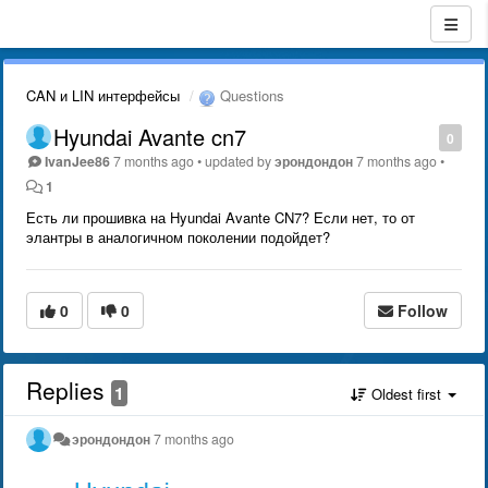
CAN и LIN интерфейсы
Questions
Hyundai Avante cn7
0
IvanJee86
7 months ago
•
updated by
эрондондон
7 months ago
•
1
Есть ли прошивка на Hyundai Avante CN7? Если нет, то от
элантры в аналогичном поколении подойдет?
0
0
Follow
Replies
1
Oldest first
эрондондон
7 months ago