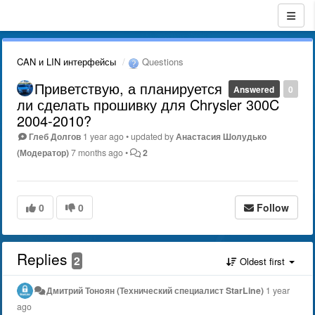
CAN и LIN интерфейсы
Questions
Приветствую, а планируется
Answered
0
ли сделать прошивку для Chrysler 300C
2004-2010?
Глеб Долгов
1 year ago
•
updated by
Анастасия Шолудько
(Модератор)
7 months ago
•
2
0
0
Follow
Replies
2
Oldest first
Дмитрий Тонoян (Технический специалист StarLine)
1 year
ago