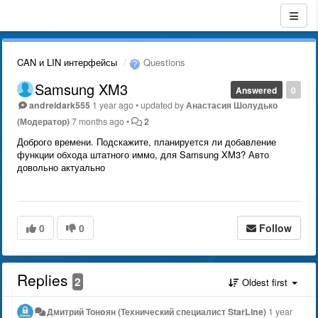
CAN и LIN интерфейсы
Questions
Samsung XM3
Answered
0
andreidark555
1 year ago
•
updated by
Анастасия Шолудько
(Модератор)
7 months ago
•
2
Доброго времени. Подскажите, планируется ли добавление
функции обхода штатного иммо, для Samsung XM3? Авто
довольно актуально
0
0
Follow
Replies
2
Oldest first
Дмитрий Тонoян (Технический специалист StarLine)
1 year