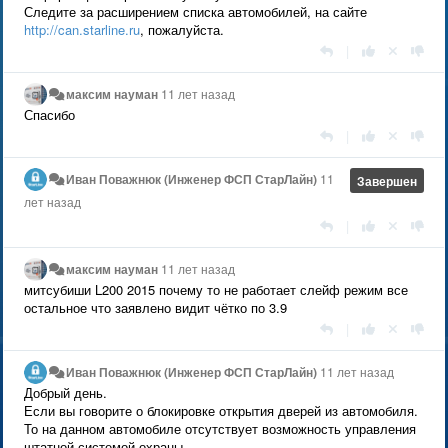
Следите за расширением списка автомобилей, на сайте
http://can.starline.ru
, пожалуйста.
|
максим науман
11 лет назад
Спасибо
|
Иван Поважнюк (Инженер ФСП СтарЛайн)
11
Завершен
лет назад
|
максим науман
11 лет назад
митсубиши L200 2015 почему то не работает слейф режим все
остальное что заявлено видит чётко по 3.9
|
Иван Поважнюк (Инженер ФСП СтарЛайн)
11 лет назад
Добрый день.
Если вы говорите о блокировке открытия дверей из автомобиля.
То на данном автомобиле отсутствует возможность управления
штатной системой охраны.