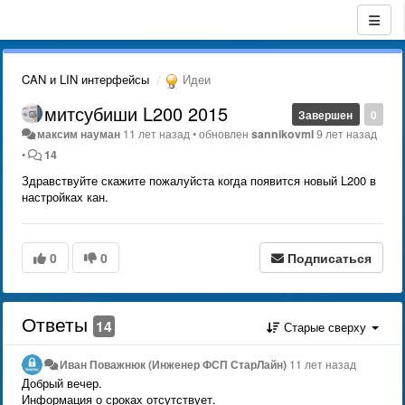
CAN и LIN интерфейсы
Идеи
митсубиши L200 2015
Завершен
0
максим науман
11 лет назад
•
обновлен
sannikovml
9 лет назад
•
14
Здравствуйте скажите пожалуйста когда появится новый L200 в
настройках кан.
0
0
Подписаться
Ответы
14
Старые сверху
Иван Поважнюк (Инженер ФСП СтарЛайн)
11 лет назад
Добрый вечер.
Информация о сроках отсутствует.