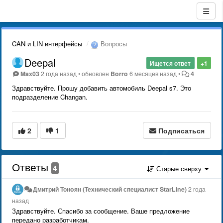
CAN и LIN интерфейсы
Вопросы
Deepal
Ищется ответ
+1
Max03
2 года назад
•
обновлен
Borro
6 месяцев назад
•
4
Здравствуйте. Прошу добавить автомобиль Deepal s7. Это
подразделение Changan.
2
1
Подписаться
Ответы
4
Старые сверху
Дмитрий Тонoян (Технический специалист StarLine)
2 года
назад
Здравствуйте. Спасибо за сообщение. Ваше предложение
передано разработчикам.