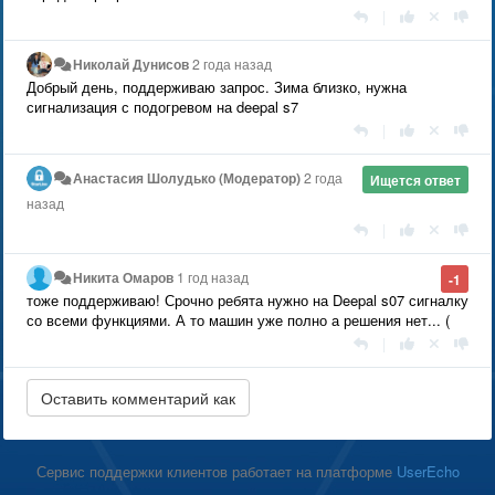
|
Николай Дунисов
2 года назад
Добрый день, поддерживаю запрос. Зима близко, нужна
сигнализация с подогревом на deepal s7
|
Анастасия Шолудько (Модератор)
2 года
Ищется ответ
назад
|
Никита Омаров
1 год назад
-1
тоже поддерживаю! Срочно ребята нужно на Deepal s07 сигналку
со всеми функциями. А то машин уже полно а решения нет... (
|
Сервис поддержки клиентов работает на платформе
UserEcho