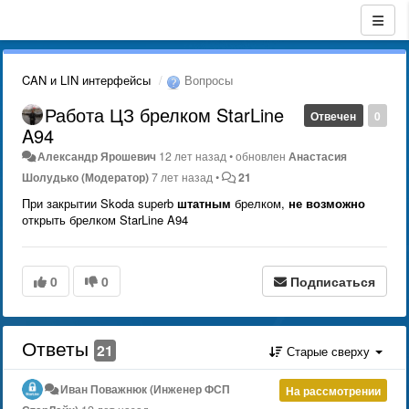
CAN и LIN интерфейсы
Вопросы
Работа ЦЗ брелком StarLine
Отвечен
0
A94
Александр Ярошевич
12 лет назад
•
обновлен
Анастасия
Шолудько (Модератор)
7 лет назад
•
21
При закрытии Skoda superb
штатным
брелком,
не возможно
открыть брелком StarLine A94
0
0
Подписаться
Ответы
21
Старые сверху
Иван Поважнюк (Инженер ФСП
На рассмотрении