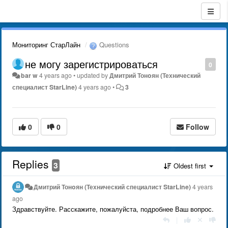
Мониторинг СтарЛайн
Questions
не могу зарегистрироваться
0
bar w
4 years ago
•
updated by
Дмитрий Тонoян (Технический
специалист StarLine)
4 years ago
•
3
0
0
Follow
Replies
3
Oldest first
Дмитрий Тонoян (Технический специалист StarLine)
4 years
ago
Здравствуйте. Расскажите, пожалуйста, подробнее Ваш вопрос.
|