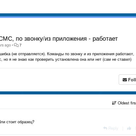
СМС, по звонку/из приложения - работает
ars ago
•
7
шибка (не отправляется). Команды по звонку и из приложения работают,
 но я не знаю как проверить установлена она или нет (сам не ставил)
Fol
Oldest fir
ли стоит образец?
Reply
|