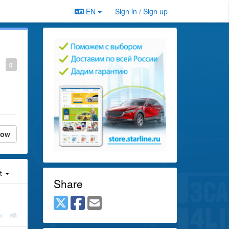
EN
Sign in / Sign up
0
low
st
Share