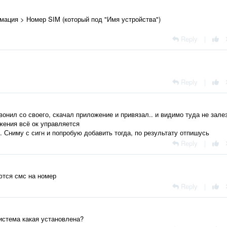
мация > Номер SIM (который под "Имя устройства")
Reply
|
Reply
|
звонил со своего, скачал приложение и привязал.. и видимо туда не зале
ожения всё ок управляется
. Сниму с сигн и попробую добавить тогда, по результату отпишусь
Reply
|
ются смс на номер
Reply
|
истема какая установлена?