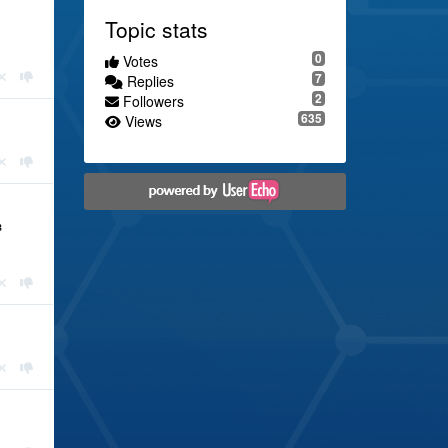
Topic stats
0
Votes
7
Replies
2
Followers
635
Views
з