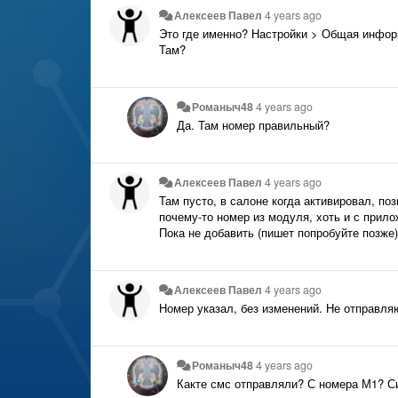
Алексеев Павел
4 years ago
Это где именно? Настройки > Общая инфор
Там?
Романыч48
4 years ago
Да. Там номер правильный?
Алексеев Павел
4 years ago
Там пусто, в салоне когда активировал, по
почему-то номер из модуля, хоть и с прил
Пока не добавить (пишет попробуйте позже)
Алексеев Павел
4 years ago
Номер указал, без изменений. Не отправля
Романыч48
4 years ago
Какте смс отправляли? С номера М1? С