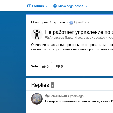
Forums
Knowledge bases
Мониторинг СтарЛайн
Questions
Не работает управление по 
Алексеев Павел
4 years ago
•
updated
4 ye
Описание в названии, при попытке отправить смс - о
слышал что-то про защиту паролем при отправке смс,
Vote
0
0
Replies
7
Романыч48
4 years ago
Номер в приложении установлен нужный? И