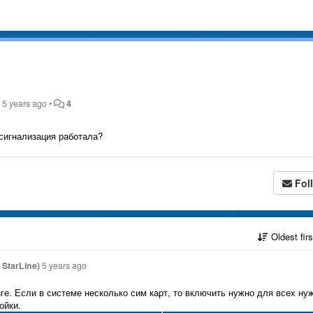
d
5 years ago
•
4
сигнализация работала?
Fol
Oldest fir
StarLine)
5 years ago
е. Если в системе несколько сим карт, то включить нужно для всех ну
ойки.