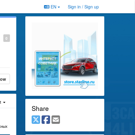
EN
Sign in / Sign up
0
low
st
Share
жных