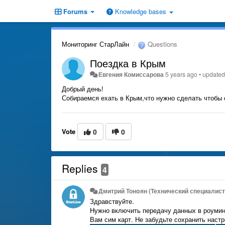
Forums
Knowledge bases
Мониторинг СтарЛайн
Questions
Поездка в Крым
Евгения Комиссарова
5 years ago
•
update
Добрый день!
Собираемся ехать в Крым,что нужно сделать чтобы 
Vote
0
0
Replies
4
Дмитрий Тонoян (Технический специалист 
Здравствуйте.
Нужно включить передачу данных в роуминг
Вам сим карт. Не забудьте сохранить настр