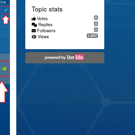
Topic stats
0
Votes
4
Replies
2
Followers
1,947
Views