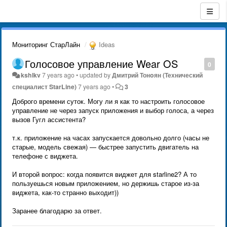
Мониторинг СтарЛайн
Ideas
Голосовое управление Wear OS
0
kshlkv
7 years ago
•
updated by
Дмитрий Тонoян (Технический
специалист StarLine)
7 years ago
•
3
Доброго времени суток. Могу ли я как то настроить голосовое
управление не через запуск приложения и выбор голоса, а через
вызов Гугл ассистента?
т.к. приложение на часах запускается довольно долго (часы не
старые, модель свежая) — быстрее запустить двигатель на
телефоне с виджета.
И второй вопрос: когда появится виджет для starline2? А то
пользуешься новым приложением, но держишь старое из-за
виджета, как-то странно выходит))
Заранее благодарю за ответ.