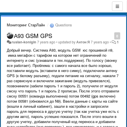
Мониторинг СтарЛайн
Questions
А93 GSM GPS
0
ruslan-konigin
7 years ago
•
updated by
Антон Я
7 years ago
•
1
Добрый вечер. Система А93, модуль GSM юс прошивкой n9,
имка мегафон с тарифом на котором нет ограничений по
интернету и смс (узнавали в тех.поддержке). По голосу (звонку
все работает). Проблема: с самого начала все было хорошо,
поставили модуль (вставили в него симку), подключили антену
GPS (к белому разъему), подали питание на сигналку, нажали 7
раз сервисную и включили зажигание (модуль привезвлся),
позвонинили (забили пароль 1 и пароль 2), получили от модуля
смску что пароль 1 и пароль 2 прописан. После этого отправили
смску 00551 (команда выполненна) потом 00492 (gps включен)
потом 00581 (обновился до N9). Ввели данные с карты на сайте
(вошли в личный кабинет), зашли в настройки и запросили
пароль для переноса в другую учетку (так как учетка уже есть с
другим авто), пароль успешно показался. После этого вошли в
другую учетку, добавили полученый код переноса и добавили
туда устройство (оно появилось), все управлялось и с голоса и