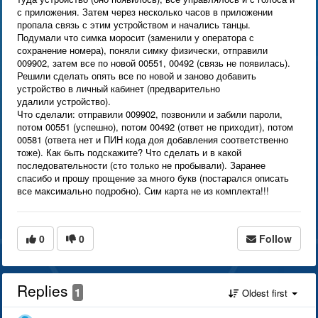
с приложения. Затем через несколько часов в приложении
пропала связь с этим устройством и начались танцы.
Подумали что симка моросит (заменили у оператора с
сохранение номера), поняли симку физически, отправили
009902, затем все по новой 00551, 00492 (связь не появилась).
Решили сделать опять все по новой и заново добавить
устройство в личный кабинет (предварительно
удалили устройство).
Что сделали: отправили 009902, позвонили и забили пароли,
потом 00551 (успешно), потом 00492 (ответ не приходит), потом
00581 (ответа нет и ПИН кода доя добавления соответственно
тоже). Как быть подскажите? Что сделать и в какой
последовательности (сто только не пробывали). Заранее
спасибо и прошу прощение за много букв (постарался описать
все максимально подробно). Сим карта не из комплекта!!!
0
0
Follow
Replies
1
Oldest first