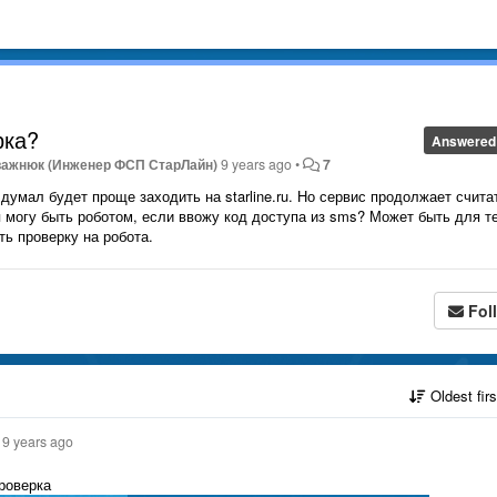
рка?
Answered
важнюк (Инженер ФСП СтарЛайн)
9 years ago
•
7
умал будет проще заходить на starline.ru. Но сервис продолжает счита
я могу быть роботом, если ввожу код доступа из sms? Может быть для те
ь проверку на робота.
Fol
Oldest fir
9 years ago
проверка