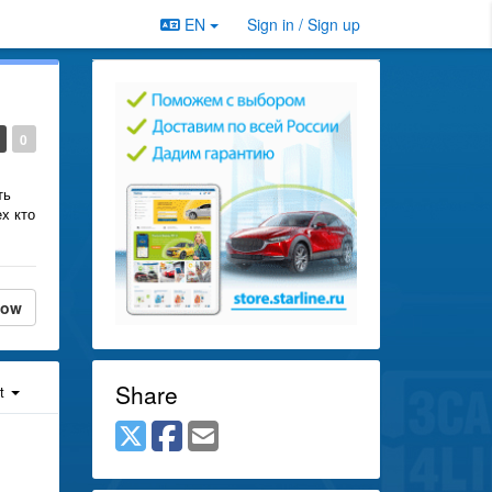
EN
Sign in / Sign up
0
ть
х кто
low
Share
st