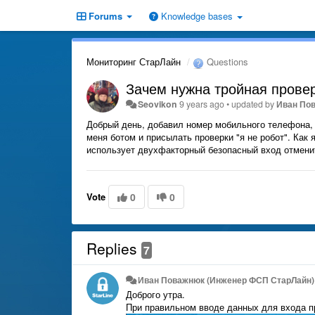
Forums
Knowledge bases
Мониторинг СтарЛайн
Questions
Зачем нужна тройная прове
Seovikon
9 years ago
•
updated by
Иван По
Добрый день, добавил номер мобильного телефона, д
меня ботом и присылать проверки "я не робот". Как 
использует двухфакторный безопасный вход отменит
Vote
0
0
Replies
7
Иван Поважнюк (Инженер ФСП СтарЛайн)
Доброго утра.
При правильном вводе данных для входа 