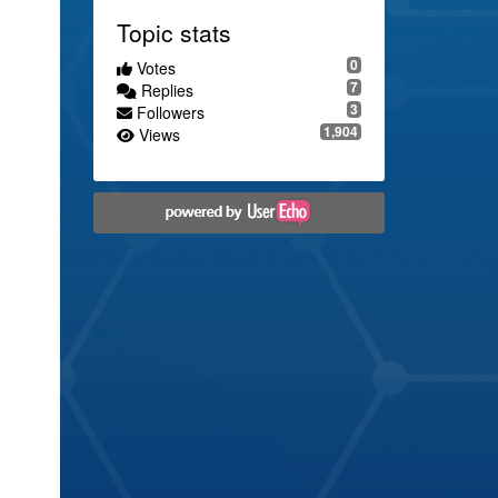
Topic stats
0
Votes
7
Replies
3
Followers
1,904
Views