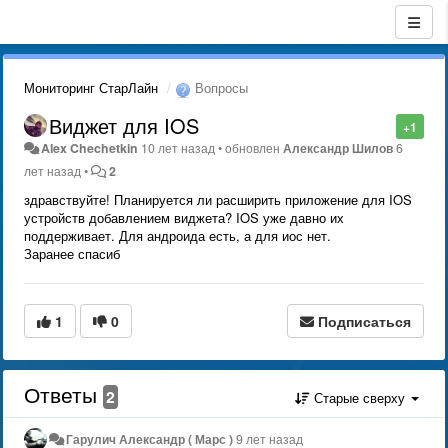
Мониторинг СтарЛайн
Вопросы
Виджет для IOS
+1
Alex Chechetkin
10 лет назад
•
обновлен
Александр Шилов
6
лет назад
•
2
здравствуйте! Планируется ли расширить приложение для IOS
устройств добавлением виджета? IOS уже давно их
поддерживает. Для андроида есть, а для иос нет.
Заранее спасиб
1
0
Подписаться
Ответы
2
Старые сверху
Гарулич Александр ( Марс )
9 лет назад