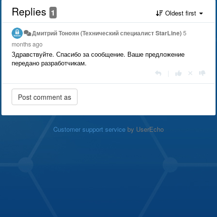
Replies
1
Oldest first
Дмитрий Тонoян (Технический специалист StarLine)
5
months ago
Здравствуйте. Спасибо за сообщение. Ваше предложение
передано разработчикам.
|
Customer support service
by UserEcho