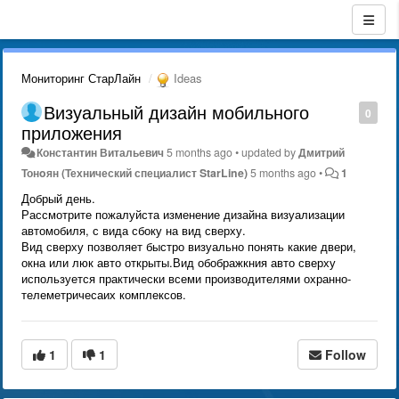
Мониторинг СтарЛайн
Ideas
Визуальный дизайн мобильного
0
приложения
Константин Витальевич
5 months ago
•
updated by
Дмитрий
Тонoян (Технический специалист StarLine)
5 months ago
•
1
Добрый день.
Рассмотрите пожалуйста изменение дизайна визуализации
автомобиля, с вида сбоку на вид сверху.
Вид сверху позволяет быстро визуально понять какие двери,
окна или люк авто открыты.Вид обображкния авто сверху
используется практически всеми производителями охранно-
телеметричесаих комплексов.
1
1
Follow