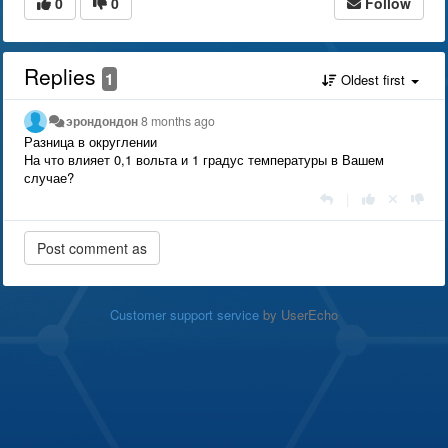
0
0
Follow
Replies
1
Oldest first
эрондондон
8 months ago
Разница в округлении
На что влияет 0,1 вольта и 1 градус температуры в Вашем
случае?
|
Customer support service
by UserEcho