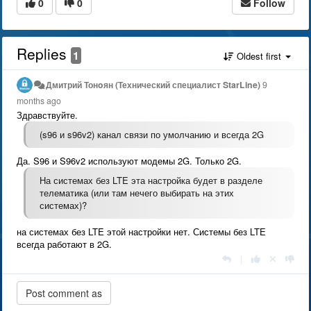
0
0
Follow
Replies
1
Oldest first
Дмитрий Тонoян (Технический специалист StarLine)
9
months ago
Здравствуйте.
(s96 и s96v2) канал связи по умолчанию и всегда 2G
Да. S96 и S96v2 используют модемы 2G. Только 2G.
На системах без LTE эта настройка будет в разделе
телематика (или там нечего выбирать на этих
системах)?
на системах без LTE этой настройки нет. Системы без LTE
всегда работают в 2G.
|