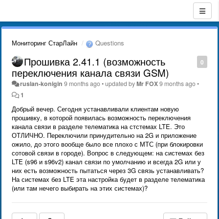
Мониторинг СтарЛайн
Questions
Прошивка 2.41.1 (возможность
0
переключения канала связи GSM)
ruslan-konigin
9 months ago
•
updated by
Mr FOX
9 months ago
•
1
Добрый вечер. Сегодня устанавливали клиентам новую
прошивку, в которой появилась возможность переключения
канала связи в разделе телематика на стстемах LTE. Это
ОТЛИЧНО. Переключили принудительно на 2G и приложение
ожило, до этого вообще было все плохо с МТС (при блокировки
сотовой связи в городе). Вопрос в следующем: на системах без
LTE (s96 и s96v2) канал связи по умолчанию и всегда 2G или у
них есть возможность пытаться через 3G связь устанавливать?
На системах без LTE эта настройка будет в разделе телематика
(или там нечего выбирать на этих системах)?