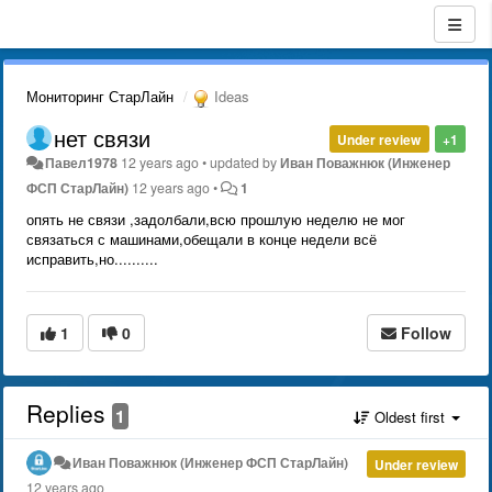
Мониторинг СтарЛайн
Ideas
нет связи
Under review
+1
Павел1978
12 years ago
•
updated by
Иван Поважнюк (Инженер
ФСП СтарЛайн)
12 years ago
•
1
опять не связи ,задолбали,всю прошлую неделю не мог
связаться с машинами,обещали в конце недели всё
исправить,но..........
1
0
Follow
Replies
1
Oldest first
Иван Поважнюк (Инженер ФСП СтарЛайн)
Under review
12 years ago