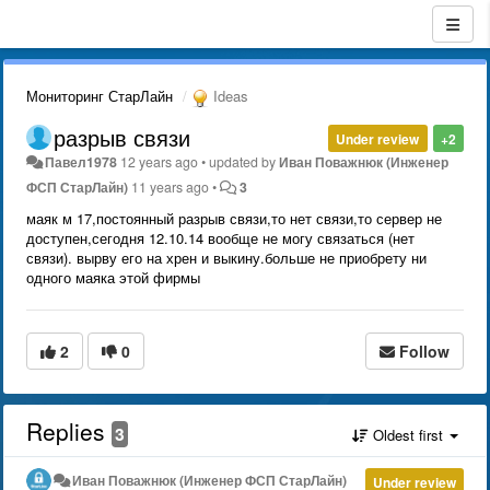
Мониторинг СтарЛайн
Ideas
разрыв связи
Under review
+2
Павел1978
12 years ago
•
updated by
Иван Поважнюк (Инженер
ФСП СтарЛайн)
11 years ago
•
3
маяк м 17,постоянный разрыв связи,то нет связи,то сервер не
доступен,сегодня 12.10.14 вообще не могу связаться (нет
связи). вырву его на хрен и выкину.больше не приобрету ни
одного маяка этой фирмы
2
0
Follow
Replies
3
Oldest first
Иван Поважнюк (Инженер ФСП СтарЛайн)
Under review