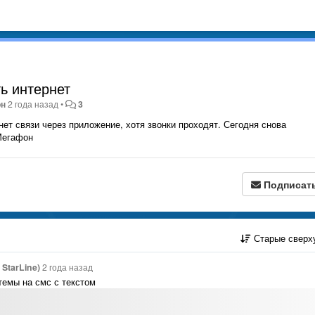
ь интернет
он
2 года назад
•
3
нет связи через приложение, хотя звонки проходят. Сегодня снова
 Мегафон
Подписат
Старые сверх
StarLine)
2 года назад
темы на смс с текстом