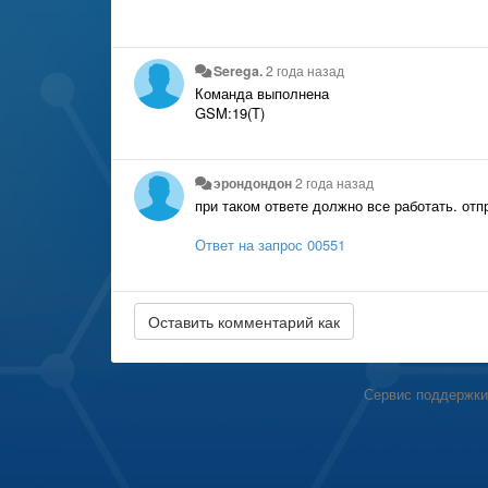
Serega.
2 года назад
Команда выполнена
GSM:19(T)
эрондондон
2 года назад
при таком ответе должно все работать. отп
Ответ на запрос 00551
Сервис поддержки