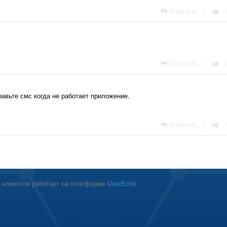
Ответить
|
Ответить
|
равьте смс когда не работает приложение.
Ответить
|
 клиентов работает на платформе
UserEcho