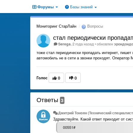
Форумы
Базы знаний
Мониторинг СтарЛайн
Вопросы
стал периодически пропадат
Serega.
2 года назад
•
обновлен
эрондонд
тоже стал периодически пропадать интернет, пишет 
автомобиль не в сети а звонки проходят. Оператор
Голос
0
0
Ответы
3
Дмитрий Тонoян (Технический специалист 
Здравствуйте. Какой ответ приходит от сис
00551#