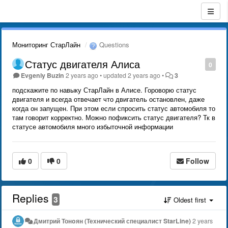
Мониторинг СтарЛайн
Questions
Статус двигателя Алиса
0
Evgeniy Buzin
2 years ago
•
updated
2 years ago
•
3
подскажите по навыку СтарЛайн в Алисе. Гороворю статус
двигателя и всегда отвечает что двигатель остановлен, даже
когда он запущен. При этом если спросить статус автомобиля то
там говорит корректно. Можно пофиксить статус двигателя? Тк в
статусе автомобиля много избыточной информации
0
0
Follow
Replies
3
Oldest first
Дмитрий Тонoян (Технический специалист StarLine)
2 years