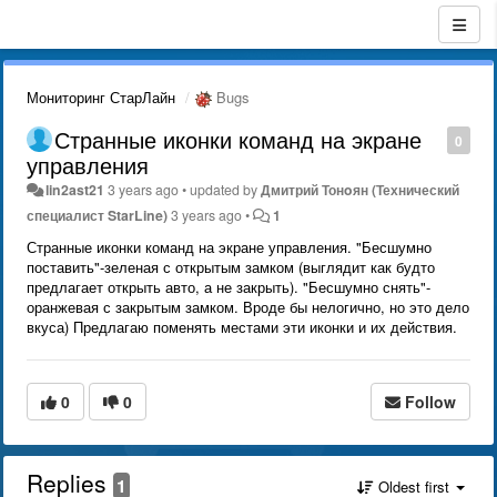
Мониторинг СтарЛайн
Bugs
Странные иконки команд на экране
0
управления
lin2ast21
3 years ago
•
updated by
Дмитрий Тонoян (Технический
специалист StarLine)
3 years ago
•
1
Странные иконки команд на экране управления. "Бесшумно
поставить"-зеленая с открытым замком (выглядит как будто
предлагает открыть авто, а не закрыть). "Бесшумно снять"-
оранжевая с закрытым замком. Вроде бы нелогично, но это дело
вкуса) Предлагаю поменять местами эти иконки и их действия.
0
0
Follow
Replies
1
Oldest first