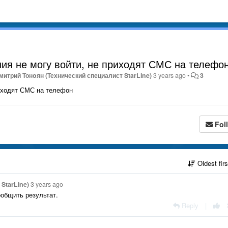
ия не могу войти, не приходят СМС на телефо
митрий Тонoян (Технический специалист StarLine)
3 years ago
•
3
риходят СМС на телефон
Fol
Oldest fir
StarLine)
3 years ago
ообщить результат.
Reply
|