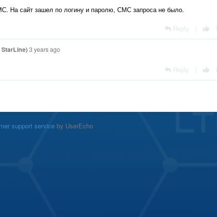
С. На сайт зашел по логину и паролю, СМС запроса не было.
Reply
|
StarLine)
3 years ago
Reply
|
mer support service
by UserEcho