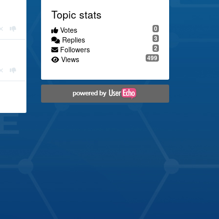
Topic stats
0
Votes
3
Replies
2
Followers
499
Views