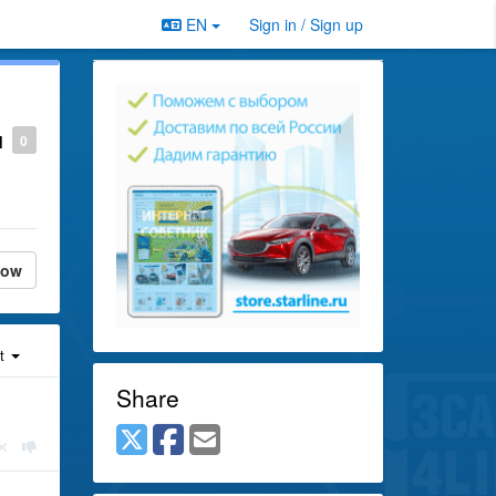
EN
Sign in / Sign up
н
0
low
st
Share