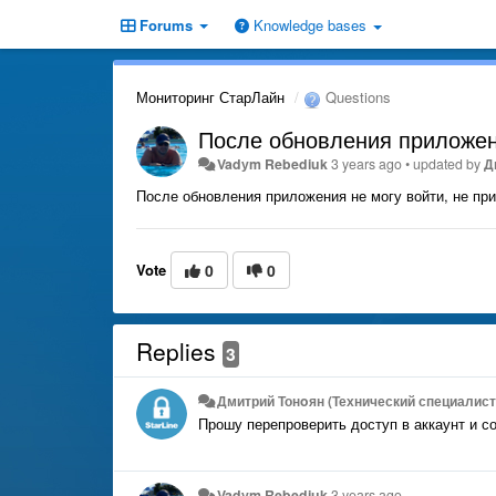
Forums
Knowledge bases
Мониторинг СтарЛайн
Questions
После обновления приложен
Vadуm Rebediuk
3 years ago
•
updated by
Д
После обновления приложения не могу войти, не п
Vote
0
0
Replies
3
Дмитрий Тонoян (Технический специалист 
Прошу перепроверить доступ в аккаунт и с
Vadуm Rebediuk
3 years ago