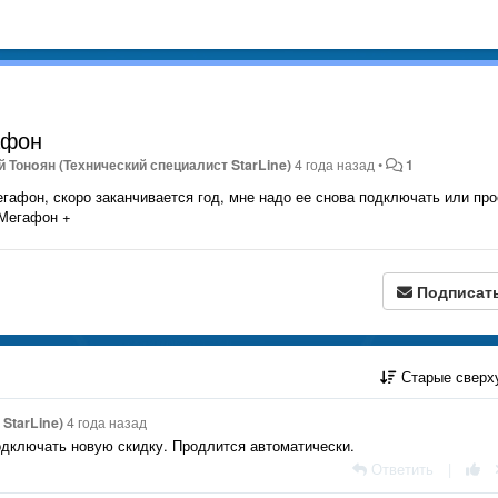
афон
 Тонoян (Технический специалист StarLine)
4 года назад
•
1
гафон, скоро заканчивается год, мне надо ее снова подключать или про
 Мегафон +
Подписат
Старые сверх
StarLine)
4 года назад
одключать новую скидку. Продлится автоматически.
Ответить
|