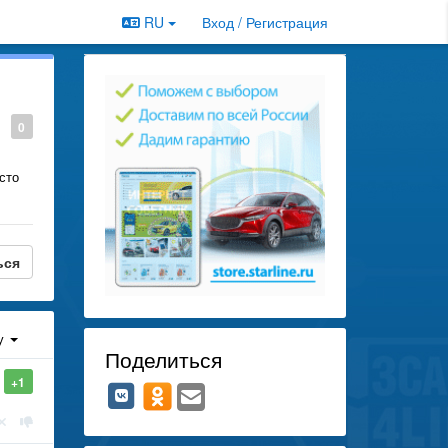
RU
Вход / Регистрация
0
сто
ься
у
Поделиться
+1