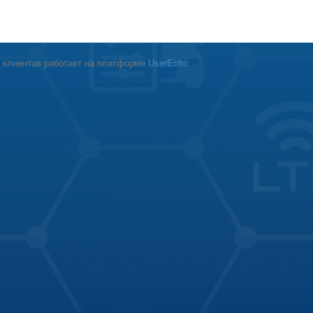
 клиентов работает на платформе
UserEcho