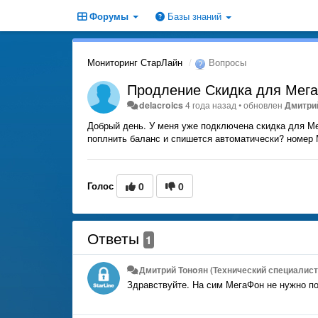
Форумы
Базы знаний
Мониторинг СтарЛайн
Вопросы
Продление Скидка для Мег
delacroics
4 года назад
•
обновлен
Дмитрий
Добрый день. У меня уже подключена скидка для Ме
поплнить баланс и спишется автоматически? номер
Голос
0
0
Ответы
1
Дмитрий Тонoян (Технический специалист 
Здравствуйте. На сим МегаФон не нужно п