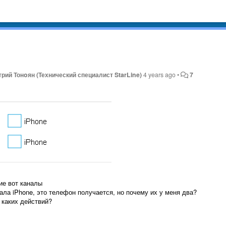
рий Тонoян (Технический специалист StarLine)
4 years ago
•
7
ие вот каналы
ала iPhone, это телефон получается, но почему их у меня два?
 каких действий?