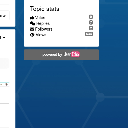
Topic stats
low
0
Votes
7
Replies
2
Followers
634
Views
st