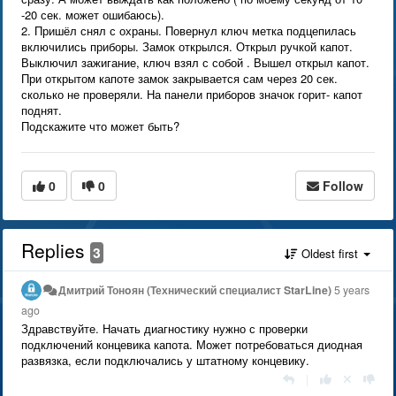
-20 сек. может ошибаюсь).
2. Пришёл снял с охраны. Повернул ключ метка подцепилась
включились приборы. Замок открылся. Открыл ручкой капот.
Выключил зажигание, ключ взял с собой . Вышел открыл капот.
При открытом капоте замок закрывается сам через 20 сек.
сколько не проверяли. На панели приборов значок горит- капот
поднят.
Подскажите что может быть?
0
0
Follow
Replies
3
Oldest first
Дмитрий Тонoян (Технический специалист StarLine)
5 years
ago
Здравствуйте. Начать диагностику нужно с проверки
подключений концевика капота. Может потребоваться диодная
развязка, если подключались у штатному концевику.
|