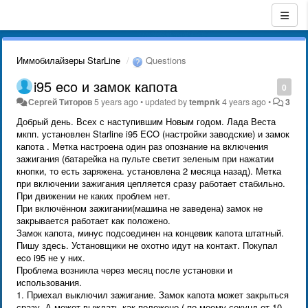
Иммобилайзеры StarLine
Questions
i95 eco и замок капота
0
Сергей Титоров
5 years ago
•
updated by
tempnk
4 years ago
•
3
Добрый день. Всех с наступившим Новым годом. Лада Веста
мкпп. установлен Starline i95 ECO (настройки заводские) и замок
капота . Метка настроена один раз опознание на включения
зажигания (батарейка на пульте светит зеленым при нажатии
кнопки, то есть заряжена. установлена 2 месяца назад). Метка
при включении зажигания цепляется сразу работает стабильно.
При движении не каких проблем нет.
При включённом зажигании(машина не заведена) замок не
закрывается работает как положено.
Замок капота, минус подсоединен на концевик капота штатный.
Пишу здесь. Установщики не охотно идут на контакт. Покупал
eco i95 не у них.
Проблема возникла через месяц после установки и
использования.
1. Приехал выключил зажигание. Замок капота может закрыться
сразу. А может выждать как положено ( по моему секунд от 10