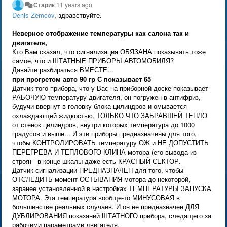
Старик
11 years ago
Denis Zemcov
, здравствуйте.
Неверное отображение температуры как салона так и
двигателя,
Кто Вам сказал, что сигнализация ОБЯЗАНА показывать тоже
самое, что и ШТАТНЫЕ ПРИБОРЫ АВТОМОБИЛЯ?
Давайте разбираться ВМЕСТЕ...
при прогретом авто 90 гр С показывает 65
Датчик того прибора, что у Вас на приборной доске показывает
РАБОЧУЮ температуру двигателя, он погружен в антифриз,
будучи ввернут в головку блока цилиндров и омывается
охлаждающей жидкостью, ТОЛЬКО ЧТО ЗАБРАВШЕЙ ТЕПЛО
от стенок цилиндров, внутри которых температура до 1000
градусов и выше... И эти приборы предназначены для того,
чтобы КОНТРОЛИРОВАТЬ температуру ОЖ и НЕ ДОПУСТИТЬ
ПЕРЕГРЕВА И ТЕПЛОВОГО КЛИНА мотора (его вывода из
строя) - в конце шкалы даже есть КРАСНЫЙ СЕКТОР.
Датчик сигнализации ПРЕДНАЗНАЧЕН для того, чтобы
ОТСЛЕДИТЬ момент ОСТЫВАНИЯ мотора до некоторой,
заранее установленной в настройках ТЕМПЕРАТУРЫ ЗАПУСКА
МОТОРА. Эта температура вообще-то МИНУСОВАЯ в
большинстве реальных случаев. И он не предназначен ДЛЯ
ДУБЛИРОВАНИЯ показаний ШТАТНОГО прибора, следящего за
рабочими параметрами двигателя.