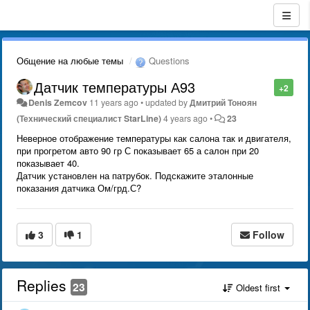
Общение на любые темы
Questions
Датчик температуры А93
+2
Denis Zemcov
11 years ago
•
updated by
Дмитрий Тонoян
(Технический специалист StarLine)
4 years ago
•
23
Неверное отображение температуры как салона так и двигателя,
при прогретом авто 90 гр С показывает 65 а салон при 20
показывает 40.
Датчик установлен на патрубок. Подскажите эталонные
показания датчика Ом/грд.С?
3
1
Follow
Replies
23
Oldest first