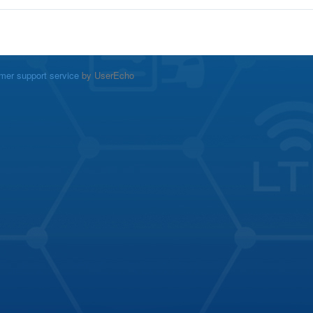
mer support service
by UserEcho