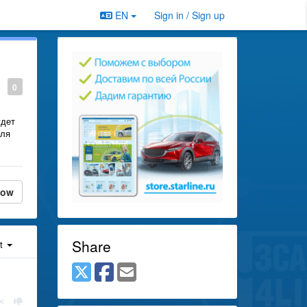
EN
Sign in / Sign up
0
удет
для
low
Share
st