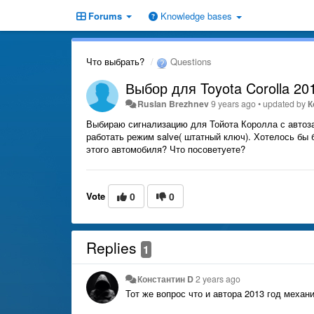
Forums
Knowledge bases
Что выбрать?
Questions
Выбор для Toyota Corolla 20
Ruslan Brezhnev
9 years ago
•
updated by
К
Выбираю сигнализацию для Тойота Королла с автозап
работать режим salve( штатный ключ). Хотелось бы
этого автомобиля? Что посоветуете?
Vote
0
0
Replies
1
Константин D
2 years ago
Тот же вопрос что и автора 2013 год меха