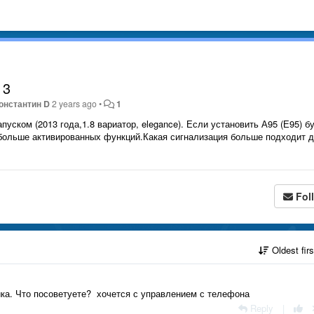
13
онстантин D
2 years ago
•
1
уском (2013 года,1.8 вариатор, elegance). Если установить А95 (Е95) б
 больше активированных функций.Какая сигнализация больше подходит 
Fol
Oldest fir
ника. Что посоветуете? хочется с управлением с телефона
Reply
|