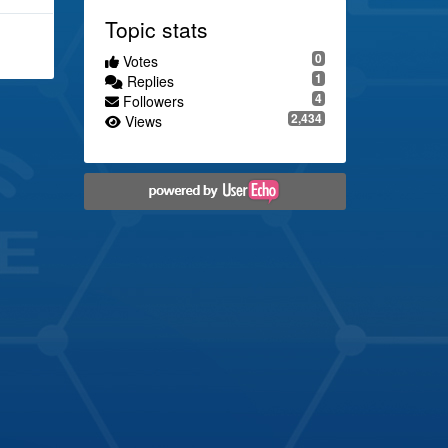
Topic stats
0
Votes
1
Replies
4
Followers
2,434
Views