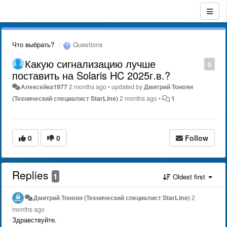
Что выбрать?
Questions
Какую сигнализацию лучше
0
поставить на Solaris HC 2025г.в.?
Алексейка1977
2 months ago
•
updated by
Дмитрий Тонoян
(Технический специалист StarLine)
2 months ago
•
1
0
0
Follow
Replies
1
Oldest first
Дмитрий Тонoян (Технический специалист StarLine)
2
months ago
Здравствуйте.