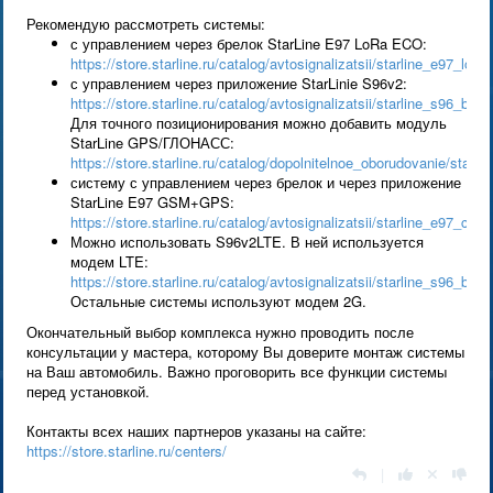
Рекомендую рассмотреть системы:
с управлением через брелок StarLine E97 LoRa ECO:
https://store.starline.ru/catalog/avtosignalizatsii/starline_e97_lora
с управлением через приложение StarLinie S96v2:
https://store.starline.ru/catalog/avtosignalizatsii/starline_s96_b
Для точного позиционирования можно добавить модуль
StarLine GPS/ГЛОНАСС:
https://store.starline.ru/catalog/dopolnitelnoe_oborudovanie/star
систему с управлением через брелок и через приложение
StarLine E97 GSM+GPS:
https://store.starline.ru/catalog/avtosignalizatsii/starline_e97_ca
Можно использовать S96v2LTE. В ней используется
модем LTE:
https://store.starline.ru/catalog/avtosignalizatsii/starline_s96_bt_
Остальные системы используют модем 2G.
Окончательный выбор комплекса нужно проводить после
консультации у мастера, которому Вы доверите монтаж системы
на Ваш автомобиль. Важно проговорить все функции системы
перед установкой.
Контакты всех наших партнеров указаны на сайте:
https://store.starline.ru/centers/
|