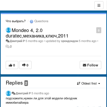
Что выбрать?
Questions
Mondeo 4, 2.0
0
duratec,механика,ключ,2011
Дмитрий Р
5 months ago
•
updated by
эрондондон
5 months ago
•
2
0
0
Follow
Replies
2
Oldest first
Дмитрий Р
5 months ago
подскажите,нужен ли для этой модели обходчик
иммобилайзера