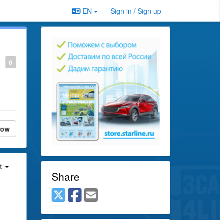
EN
Sign in / Sign up
0
low
st
Share