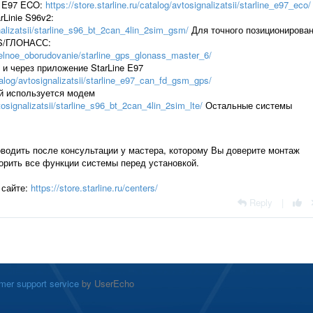
e E97 ECO:
https://store.starline.ru/catalog/avtosignalizatsii/starline_e97_eco/
Linie S96v2:
ignalizatsii/starline_s96_bt_2can_4lin_2sim_gsm/
Для точного позиционирова
PS/ГЛОНАСС:
nitelnoe_oborudovanie/starline_gps_glonass_master_6/
 и через приложение StarLine E97
atalog/avtosignalizatsii/starline_e97_can_fd_gsm_gps/
й используется модем
vtosignalizatsii/starline_s96_bt_2can_4lin_2sim_lte/
Остальные системы
водить после консультации у мастера, которому Вы доверите монтаж
орить все функции системы перед установкой.
 сайте:
https://store.starline.ru/centers/
Reply
|
mer support service
by UserEcho