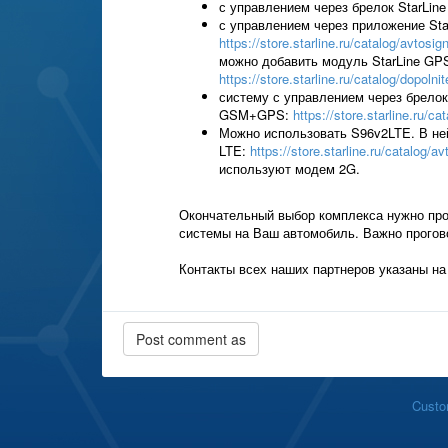
с управлением через брелок StarLin
с управлением через приложение Star
https://store.starline.ru/catalog/avtos
можно добавить модуль StarLine G
https://store.starline.ru/catalog/dopol
систему с управлением через брелок
GSM+GPS:
https://store.starline.ru/c
Можно использовать S96v2LTE. В не
LTE:
https://store.starline.ru/catalog/a
используют модем 2G.
Окончательный выбор комплекса нужно про
системы на Ваш автомобиль. Важно прогов
Контакты всех наших партнеров указаны на
Custo