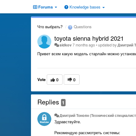
Forums
Knowledge bases
Что выбрать?
Questions
toyota sienna hybrid 2021
sidkov
7 months ago
•
updated by
Дмитрий Т
Привет всем какую модель старлайн можно установит
Vote
0
0
Replies
1
Дмитрий Тонoян (Технический специалист 
Здравствуйте.
Рекомендую рассмотреть системы: