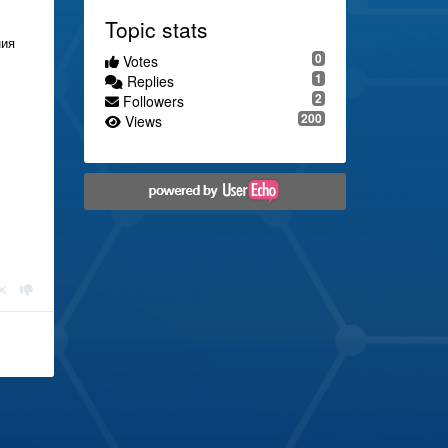
Topic stats
ния
0
Votes
1
Replies
2
Followers
200
Views