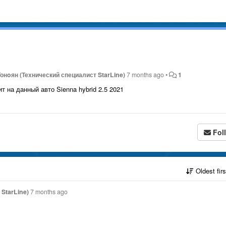
онoян (Технический специалист StarLine)
7 months ago
•
1
 на данный авто Sienna hybrid 2.5 2021
Fol
Oldest fir
StarLine)
7 months ago