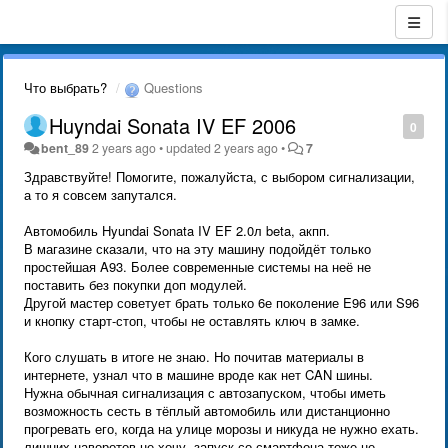
Что выбрать?
Questions
Huyndai Sonata IV EF 2006
0
bent_89
2 years ago
•
updated
2 years ago
•
7
Здравствуйте! Помогите, пожалуйста, с выбором сигнализации,
а то я совсем запутался.
Автомобиль Hyundai Sonata IV EF 2.0л beta, акпп.
В магазине сказали, что на эту машину подойдёт только
простейшая A93. Более современные системы на неё не
поставить без покупки доп модулей.
Другой мастер советует брать только 6е поколение E96 или S96
и кнопку старт-стоп, чтобы не оставлять ключ в замке.
Кого слушать в итоге не знаю. Но почитав материалы в
интернете, узнал что в машине вроде как нет CAN шины.
Нужна обычная сигнализация с автозапуском, чтобы иметь
возможность сесть в тёплый автомобиль или дистанционно
прогревать его, когда на улице морозы и никуда не нужно ехать.
лишних наворотов не хочу, запуск со смартфона тоже не