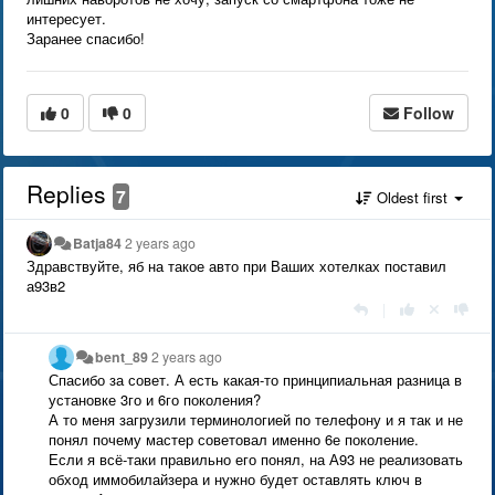
интересует.
Заранее спасибо!
0
0
Follow
Replies
7
Oldest first
Batja84
2 years ago
Здравствуйте, яб на такое авто при Ваших хотелках поставил
а93в2
|
bent_89
2 years ago
Спасибо за совет. А есть какая-то принципиальная разница в
установке 3го и 6го поколения?
А то меня загрузили терминологией по телефону и я так и не
понял почему мастер советовал именно 6е поколение.
Если я всё-таки правильно его понял, на А93 не реализовать
обход иммобилайзера и нужно будет оставлять ключ в