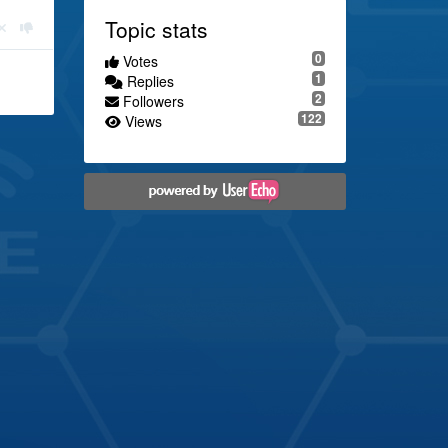
Topic stats
0
Votes
1
Replies
2
Followers
122
Views