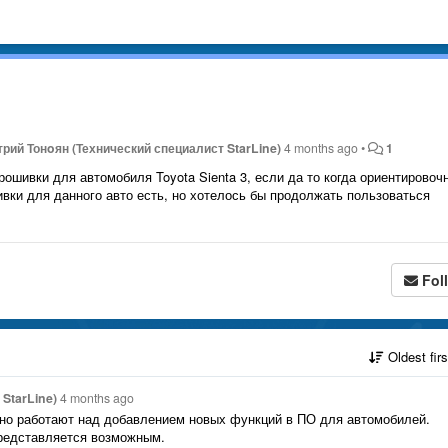
рий Тонoян (Технический специалист StarLine)
4 months ago
•
1
ошивки для автомобиля Toyota Sienta 3, если да то когда ориентировоч
вки для данного авто есть, но хотелось бы продолжать пользоваться
Fol
Oldest fir
StarLine)
4 months ago
но работают над добавлением новых функций в ПО для автомобилей.
редставляется возможным.