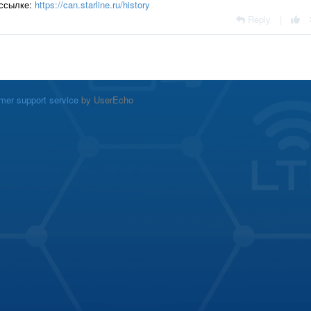
 ссылке:
https://can.starline.ru/history
Reply
|
mer support service
by UserEcho