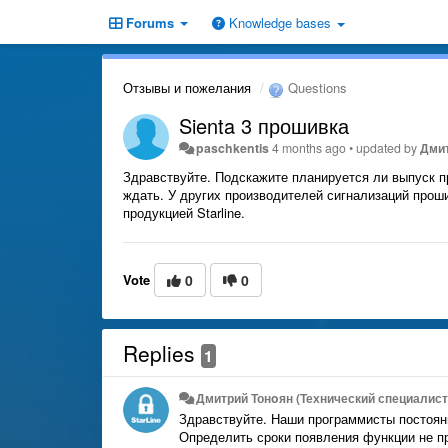
Forums
Knowledge bases
Отзывы и пожелания
Questions
Sienta 3 прошивка
paschkentis
4 months ago
•
updated by
Дмит
Здравствуйте. Подскажите планируется ли выпуск пр
ждать. У других производителей сигнализаций проши
продукцией Starline.
Vote
0
0
Replies
1
Дмитрий Тонoян (Технический специалист 
Здравствуйте. Наши программисты постоян
Определить сроки появления функции не п