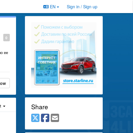
EN
Sign in / Sign up
0
но ее
low
Share
st