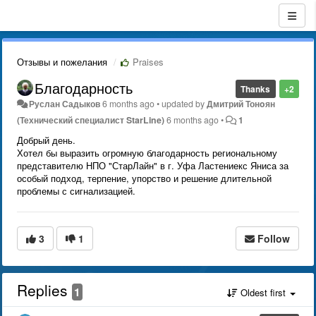
Отзывы и пожелания
Praises
Благодарность
Thanks
+2
Руслан Садыков
6 months ago
•
updated by
Дмитрий Тонoян
(Технический специалист StarLine)
6 months ago
•
1
Добрый день.
Хотел бы выразить огромную благодарность региональному
представителю НПО "СтарЛайн" в г. Уфа Ластениекс Яниса за
особый подход, терпение, упорство и решение длительной
проблемы с сигнализацией.
3
1
Follow
Replies
1
Oldest first