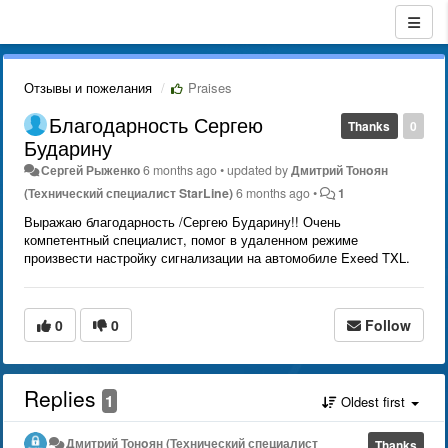
Отзывы и пожелания
Praises
Благодарность Сергею
Thanks
0
Бударину
Сергей Рыженко
6 months ago
•
updated by
Дмитрий Тонoян
(Технический специалист StarLine)
6 months ago
•
1
Выражаю благодарность /Сергею Бударину!! Очень
компетентный специалист, помог в удаленном режиме
произвести настройку сигнализации на автомобиле Exeed TXL.
0
0
Follow
Replies
1
Oldest first
Дмитрий Тонoян (Технический специалист
Thanks