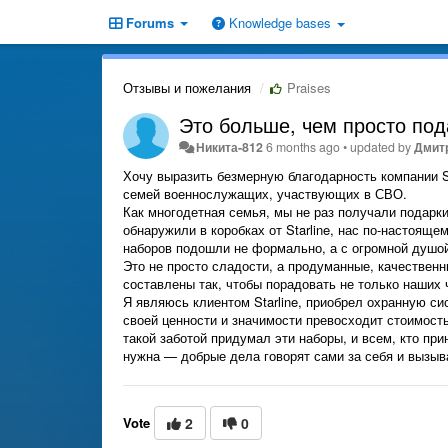
Forums
Knowledge bases
Отзывы и пожелания
Praises
Это больше, чем просто пода
Никита-812
6 months ago
•
updated by
Дмитр
Хочу выразить безмерную благодарность компании S
семей военнослужащих, участвующих в СВО.
Как многодетная семья, мы не раз получали подарки
обнаружили в коробках от Starline, нас по-настояще
наборов подошли не формально, а с огромной душой
Это не просто сладости, а продуманные, качественн
составлены так, чтобы порадовать не только наших ч
Я являюсь клиентом Starline, приобрел охранную си
своей ценности и значимости превосходит стоимость
такой заботой придумал эти наборы, и всем, кто при
нужна — добрые дела говорят сами за себя и вызыв
Vote
2
0