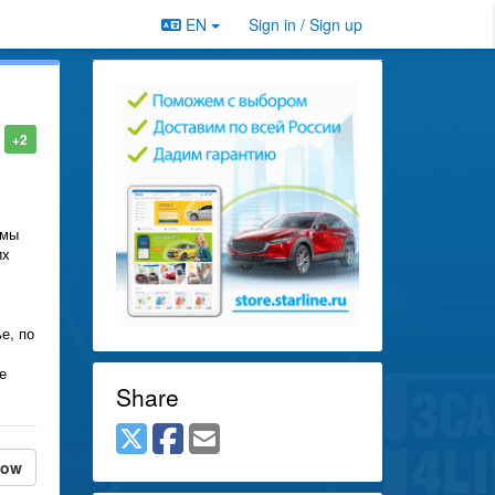
EN
Sign in / Sign up
+2
 мы
их
е, по
е
Share
low