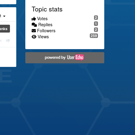
Topic stats
st
2
Votes
1
Replies
anks
2
Followers
259
Views