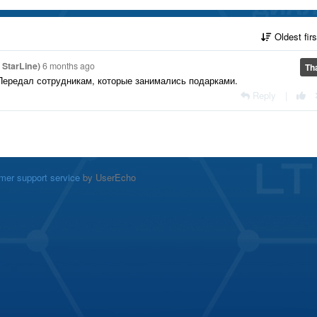
Oldest fir
StarLine)
6 months ago
Th
Передал сотрудникам, которые занимались подарками.
Reply
|
mer support service
by UserEcho