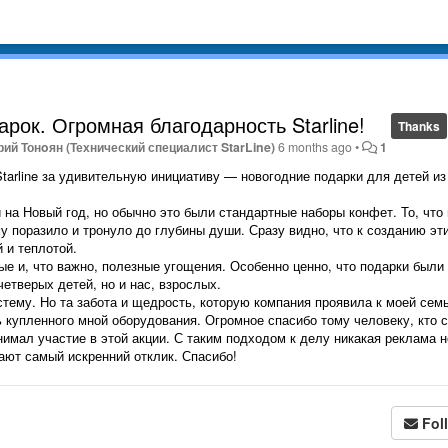
рок. Огромная благодарность Starline!
Thanks
ий Тонoян (Технический специалист StarLine)
6 months ago
•
1
tarline за удивительную инициативу — новогодние подарки для детей из
 на Новый год, но обычно это были стандартные наборы конфет. То, что
му поразило и тронуло до глубины души. Сразу видно, что к созданию эт
 и теплотой.
ые и, что важно, полезные угощения. Особенно ценно, что подарки были
етверых детей, но и нас, взрослых.
стему. Но та забота и щедрость, которую компания проявила к моей семь
 купленного мной оборудования. Огромное спасибо тому человеку, кто с
нимал участие в этой акции. С таким подходом к делу никакая реклама н
ают самый искренний отклик. Спасибо!
Fol