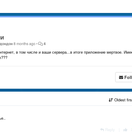
ии
ндондон
8 months ago
•
4
тернет, в том числе и ваши сервера...в итоге приложение мертвое. Име
ок???
Fol
Oldest fir
ье..
Reply
|