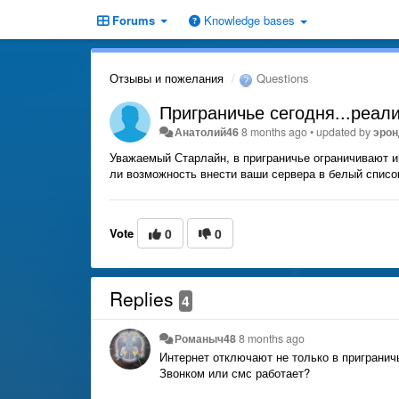
Forums
Knowledge bases
Отзывы и пожелания
Questions
Приграничье сегодня...реал
Анатолий46
8 months ago
•
updated by
эро
Уважаемый Старлайн, в приграничье ограничивают ин
ли возможность внести ваши сервера в белый спис
Vote
0
0
Replies
4
Романыч48
8 months ago
Интернет отключают не только в пригранич
Звонком или смс работает?