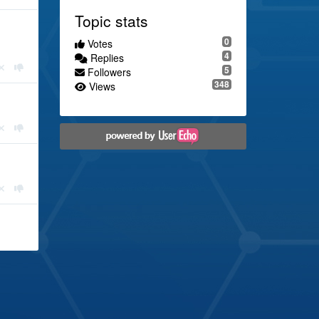
Topic stats
0
Votes
4
Replies
5
Followers
348
Views