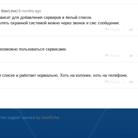
StarLine)
8 months ago
ависит для добавления серверов в белый список.
влять охранной системой можно через звонок и смс сообщения.
Reply
|
евозможно пользоваться сервисами.
Reply
|
 списке и работает нормально. Хоть на колонке, хоть на телефоне.
Reply
|
mer support service
by UserEcho