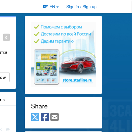
EN
Sign in / Sign up
0
ется
low
st
Share