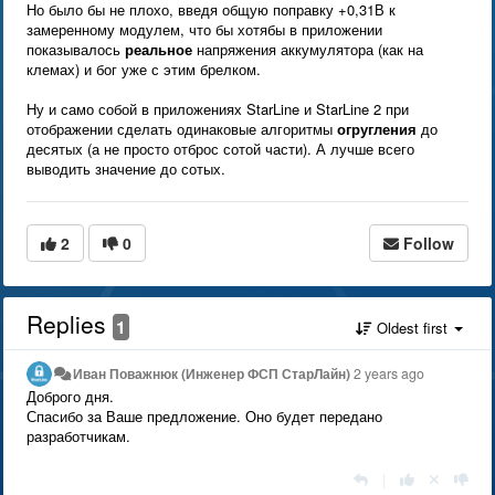
Но было бы не плохо, введя общую поправку +0,31В к
замеренному модулем, что бы хотябы в приложении
показывалось
реальное
напряжения аккумулятора (как на
клемах) и бог уже с этим брелком.
Ну и само собой в приложениях StarLine и StarLine 2 при
отображении сделать одинаковые алгоритмы
огругления
до
десятых (а не просто отброс сотой части). А лучше всего
выводить значение до сотых.
2
0
Follow
Replies
1
Oldest first
Иван Поважнюк (Инженер ФСП СтарЛайн)
2 years ago
Доброго дня.
Спасибо за Ваше предложение. Оно будет передано
разработчикам.
|