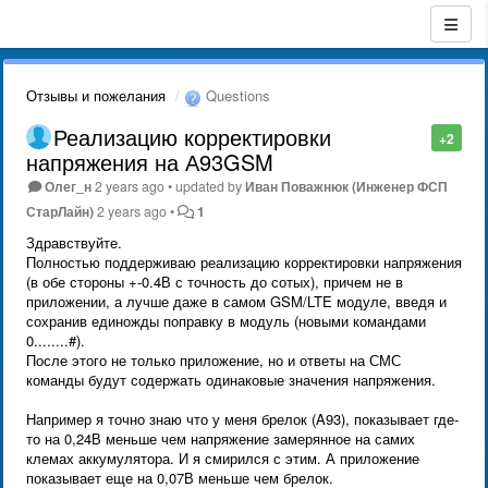
Отзывы и пожелания
Questions
Реализацию корректировки
+2
напряжения на А93GSM
Олег_н
2 years ago
•
updated by
Иван Поважнюк (Инженер ФСП
СтарЛайн)
2 years ago
•
1
Здравствуйте.
Полностью поддерживаю реализацию корректировки напряжения
(в обе стороны +-0.4В с точность до сотых), причем не в
приложении, а лучше даже в самом GSM/LTE модуле, введя и
сохранив единожды поправку в модуль (новыми командами
0........#).
После этого не только приложение, но и ответы на СМС
команды будут содержать одинаковые значения напряжения.
Например я точно знаю что у меня брелок (A93), показывает где-
то на 0,24В меньше чем напряжение замерянное на самих
клемах аккумулятора. И я смирился с этим. А приложение
показывает еще на 0,07В меньше чем брелок.