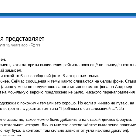
бя представляет
a13
12 years ago
•
11
мен.
мент, хотя алгоритм вычисления рейтинга пока ещё не приведён как я п
ший замысел.
и какой-то базы сообщений (хотя бы открытые темы).
бнее. Сейчас сообщения и темы как-то сливаются на белом фоне. Стави
 (лично у меня не получилось залогиниться со смартфона на Андроиде 
ти на мобильную версию предложено не было, никакого перенаправления
дсказки с похожими темами это хорошо. Но если я ничего не путаю, на
встретить с десяток тем типа "Проблема с сигнализацией ...". За
мне известно, такое можно было добавить и на старый движок форума.
то отдельная история. Лично мне это светло-жёлтое выделение практич
у с ноутбука, а контраст там сильно зависит от угла наклона дисплея).
писываться.