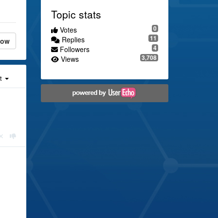
Topic stats
0
Votes
11
Replies
low
4
Followers
3,708
Views
st