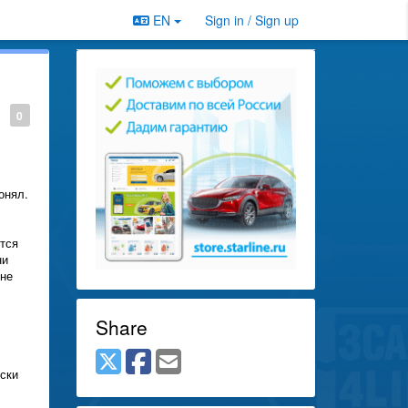
EN
Sign in / Sign up
0
онял.
тся
ни
 не
Share
ески