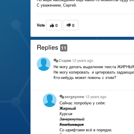
С уважением, Сергей.
Vote
0
0
Replies
11
Старик
12 years ago
Не могу делать выделение текста ЖИРНЫМ 
Не могу копировать и цитировать задающих
Кто-нибудь может помочь с этим?
sergeynew
12 years ago
Сейчас попробую у себя:
Жирный
Курсив
Зачеркнутый
Комбинация
Со шрифтами всё в порядке.