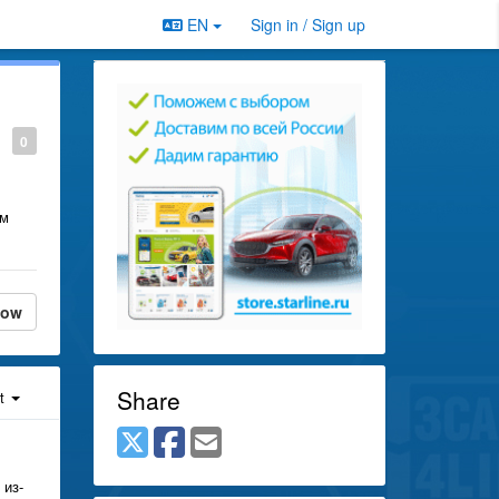
EN
Sign in / Sign up
0
ом
low
Share
st
 из-