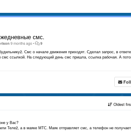
ежедневные смс.
rison
9 months ago
•
9
будильнику2. Смс о начале движения приходят. Сделал запрос, в ответе
н смс ссылкой. На следующий день смс пришла, ссылка рабочая. А пот
Fol
Oldest fir
фоне у Вас?
или Теле2, а в маяке МТС. Маяк отправляет смс, а телефон не получает