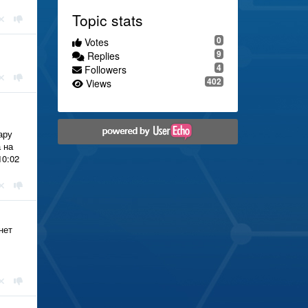
Topic stats
0
Votes
9
Replies
4
Followers
402
Views
ару
 на
10:02
нет