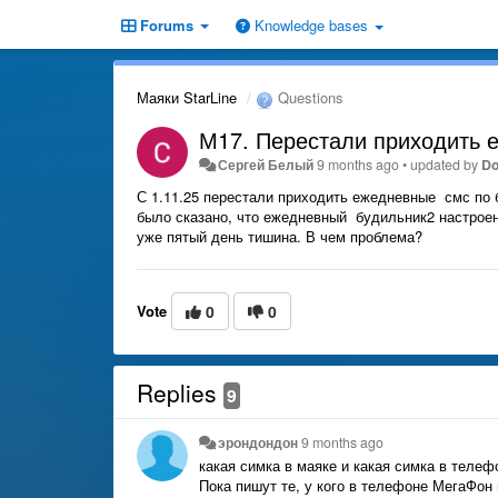
Forums
Knowledge bases
Маяки StarLine
Questions
М17. Перестали приходить 
Сергей Белый
9 months ago
•
updated by
Do
С 1.11.25 перестали приходить ежедневные смс по 
было сказано, что ежедневный будильник2 настрое
уже пятый день тишина. В чем проблема?
Vote
0
0
Replies
9
эрондондон
9 months ago
какая симка в маяке и какая симка в теле
Пока пишут те, у кого в телефоне МегаФон 