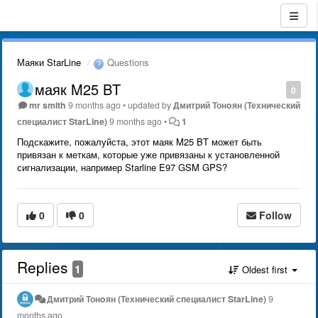
Маяки StarLine
Questions
маяк M25 BT
0
mr smith
9 months ago
•
updated by
Дмитрий Тонoян (Технический
специалист StarLine)
9 months ago
•
1
Подскажите, пожалуйста, этот маяк M25 BT может быть
привязан к меткам, которые уже привязаны к установленной
сигнализации, например Starline E97 GSM GPS?
0
0
Follow
Replies
1
Oldest first
Дмитрий Тонoян (Технический специалист StarLine)
9
months ago