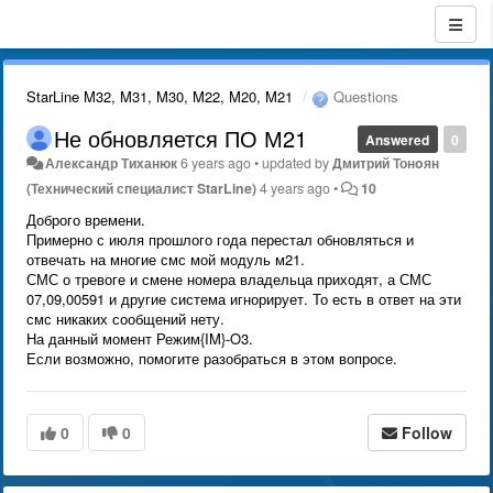
StarLine M32, M31, M30, M22, M20, M21
Questions
Не обновляется ПО М21
Answered
0
Александр Тиханюк
6 years ago
•
updated by
Дмитрий Тонoян
(Технический специалист StarLine)
4 years ago
•
10
Доброго времени.
Примерно с июля прошлого года перестал обновляться и
отвечать на многие смс мой модуль м21.
СМС о тревоге и смене номера владельца приходят, а СМС
07,09,00591 и другие система игнорирует. То есть в ответ на эти
смс никаких сообщений нету.
На данный момент Режим{IM}-O3.
Если возможно, помогите разобраться в этом вопросе.
0
0
Follow